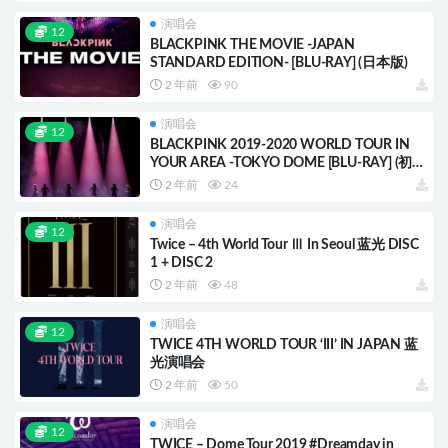
演唱会
12
BLACKPINK THE MOVIE -JAPAN
STANDARD EDITION- [BLU-RAY] (日本版)
2 年前
90
演唱会
12
BLACKPINK 2019-2020 WORLD TOUR IN
YOUR AREA -TOKYO DOME [BLU-RAY] (初回
限定版)(日本版)
2 年前
24
演唱会
12
Twice – 4th World Tour Ⅲ In Seoul 蓝光 DISC
1 + DISC 2
2 年前
48
演唱会
12
TWICE 4TH WORLD TOUR ‘III’ IN JAPAN 蓝
光演唱会
2 年前
50
演唱会
12
TWICE – Dome Tour 2019 #Dreamday in