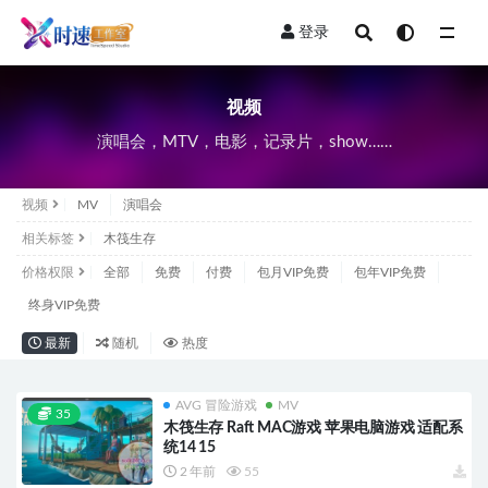
登录
视频
视频
演唱会，MTV，电影，记录片，show……
视频
MV
演唱会
相关标签
木筏生存
价格权限
全部
免费
付费
包月VIP免费
包年VIP免费
终身VIP免费
最新
随机
热度
AVG 冒险游戏
MV
35
木筏生存 Raft MAC游戏 苹果电脑游戏 适配系
统14 15
2 年前
55