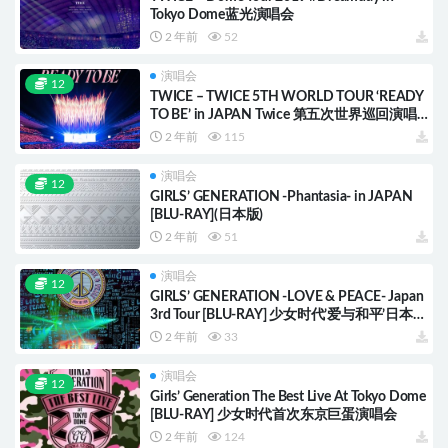
Tokyo Dome蓝光演唱会
2 年前
52
演唱会
12
TWICE – TWICE 5TH WORLD TOUR ‘READY
TO BE’ in JAPAN Twice 第五次世界巡回演唱
会“Ready To Be”日本站
2 年前
115
演唱会
12
GIRLS’ GENERATION -Phantasia- in JAPAN
[BLU-RAY](日本版)
2 年前
51
演唱会
12
GIRLS’ GENERATION -LOVE & PEACE- Japan
3rd Tour [BLU-RAY] 少女时代’爱与和平’日本第
三次巡演
2 年前
33
演唱会
12
Girls’ Generation The Best Live At Tokyo Dome
[BLU-RAY] 少女时代首次东京巨蛋演唱会
2 年前
124