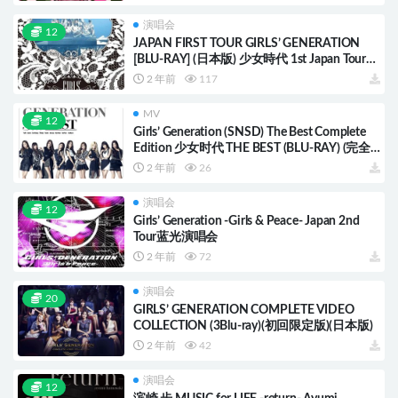
演唱会
12
JAPAN FIRST TOUR GIRLS’ GENERATION
[BLU-RAY] (日本版) 少女時代 1st Japan Tour
演唱會
2 年前
117
MV
12
Girls’ Generation (SNSD) The Best Complete
Edition 少女时代 THE BEST (BLU-RAY) (完全
生产限定版)(日本版)
2 年前
26
演唱会
12
Girls’ Generation -Girls & Peace- Japan 2nd
Tour蓝光演唱会
2 年前
72
演唱会
20
GIRLS’ GENERATION COMPLETE VIDEO
COLLECTION (3Blu-ray)(初回限定版)(日本版)
2 年前
42
演唱会
12