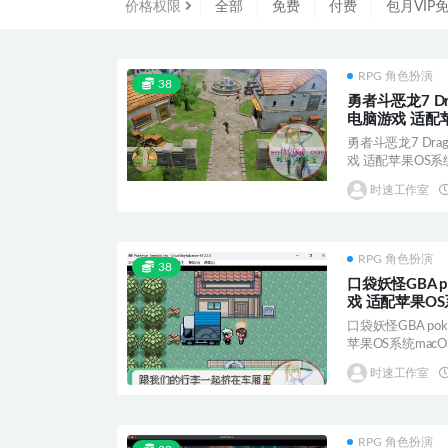
价格权限
全部
免费
付费
包月VIP
RPG 角色扮演
38
勇者斗恶龙7 Dra
电脑游戏 适配苹
勇者斗恶龙7 Drag
戏 适配苹果OS系统m
时速工作室
RPG 角色扮演
38
口袋妖怪GBA p
戏 适配苹果OS
口袋妖怪GBA po
苹果OS系统macOS 
时速工作室
RPG 角色扮演