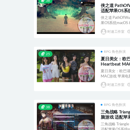
38
侠之道 PathO
适配苹果OS系统
侠之道 PathOfW
果OS系统macOS &n
时速工作室
RPG 角色扮演
25
夏日美女：欧巴请
Heartbeat
OS系统macOS
夏日美女：欧巴请和我恋
MAC游戏 苹果电脑
时速工作室
RPG 角色扮演
38
三角战略 Triang
脑游戏 适配苹果
三角战略 Triangl
适配苹果OS系统ma.