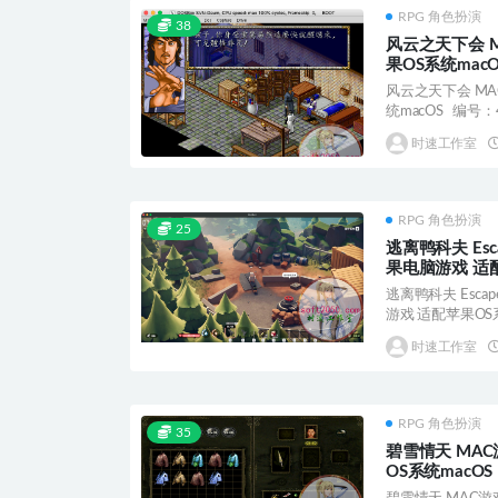
RPG 角色扮演
38
风云之天下会 
果OS系统macO
风云之天下会 MA
统macOS 编号：41
时速工作室
RPG 角色扮演
25
逃离鸭科夫 Esca
果电脑游戏 适配
逃离鸭科夫 Escape
游戏 适配苹果OS系
时速工作室
RPG 角色扮演
35
碧雪情天 MA
OS系统macOS