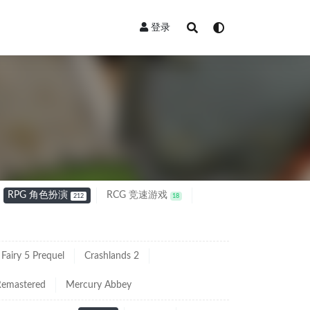
登录
RPG 角色扮演
RCG 竞速游戏
212
18
Fairy 5 Prequel
Crashlands 2
Remastered
Mercury Abbey