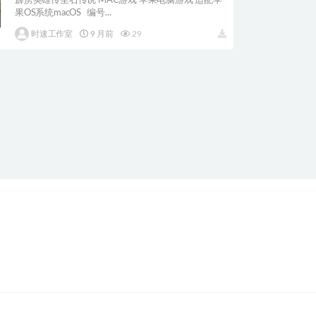
霹雳英雄传圣石传说 MAC游戏 苹果电脑游戏 适配苹
果OS系统macOS 编号...
时速工作室
9 月前
29