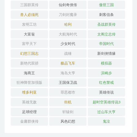
三国群英传
仙剑奇侠传
傲世三国
兽人必须死
刀剑封魔录
刺客信条
发明工坊
哈利
圣战群英传
大富翁
大航海时代
太阁立志传
富甲天下
少女时代
帝国时代
幻想三国志
战锤
新剑侠情缘
新绝代双骄
极品飞车
模拟器
海商王
海岛大亨
滨崎步
狂神降世加强版
王国保卫战
红色警戒
维多利亚
罪恶都市
英雄传说
英雄无敌
街机
超时空英雄传说3
足球经理
轩辕剑
过山车大亨
金庸群侠传
风色幻想
鬼泣