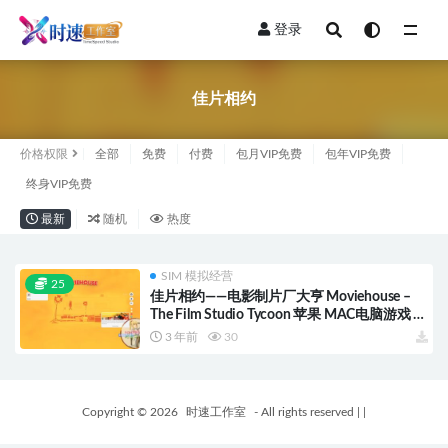
登录
全部
佳片相约
价格权限
全部
免费
付费
包月VIP免费
包年VIP免费
终身VIP免费
最新
随机
热度
SIM 模拟经营
25
佳片相约——电影制片厂大亨 Moviehouse –
The Film Studio Tycoon 苹果 MAC电脑游戏 原
生中文版
3 年前
30
Copyright © 2026
时速工作室
- All rights reserved
|
|