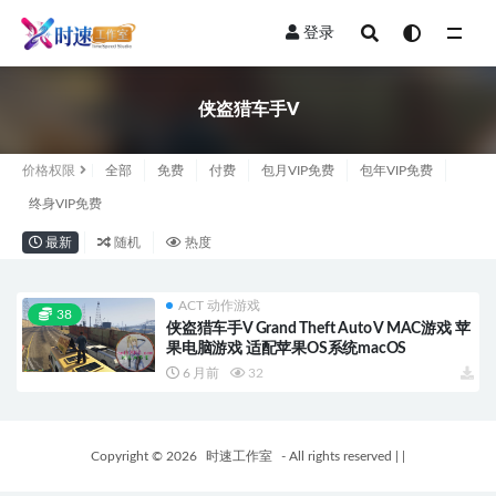
登录
全部
侠盗猎车手V
价格权限
全部
免费
付费
包月VIP免费
包年VIP免费
终身VIP免费
最新
随机
热度
ACT 动作游戏
38
侠盗猎车手V Grand Theft Auto V MAC游戏 苹
果电脑游戏 适配苹果OS系统macOS
6 月前
32
Copyright © 2026
时速工作室
- All rights reserved
|
|