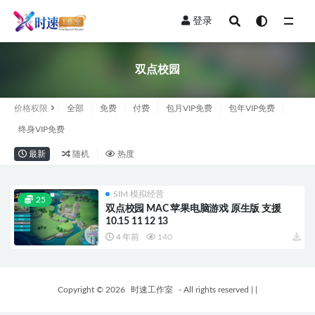
登录
全部
双点校园
价格权限
全部
免费
付费
包月VIP免费
包年VIP免费
终身VIP免费
最新
随机
热度
SIM 模拟经营
25
双点校园 MAC 苹果电脑游戏 原生版 支援
10.15 11 12 13
4 年前
140
Copyright © 2026
时速工作室
- All rights reserved
|
|