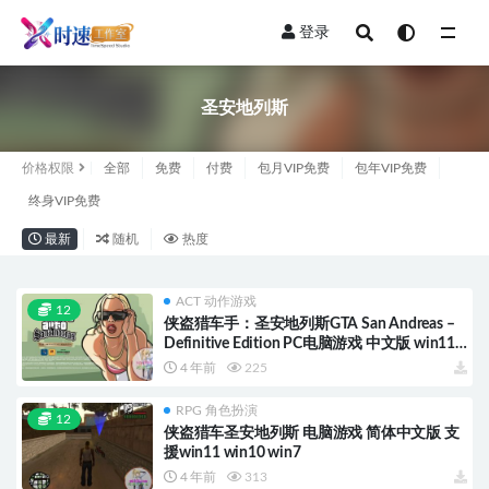
登录
全部
圣安地列斯
价格权限
全部
免费
付费
包月VIP免费
包年VIP免费
终身VIP免费
最新
随机
热度
ACT 动作游戏
12
侠盗猎车手：圣安地列斯GTA San Andreas –
Definitive Edition PC电脑游戏 中文版 win11
win10
4 年前
225
RPG 角色扮演
12
侠盗猎车圣安地列斯 电脑游戏 简体中文版 支
援win11 win10 win7
4 年前
313