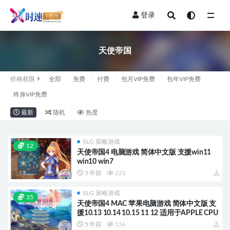
登录
全部
天使帝国
价格权限
全部
免费
付费
包月VIP免费
包年VIP免费
终身VIP免费
最新
随机
热度
SLG 策略游戏
12
天使帝国4 电脑游戏 简体中文版 支援win11
win10 win7
5 年前
221
SLG 策略游戏
35
天使帝国4 MAC 苹果电脑游戏 简体中文版 支
援10.13 10.14 10.15 11 12 适用于APPLE CPU
5 年前
156