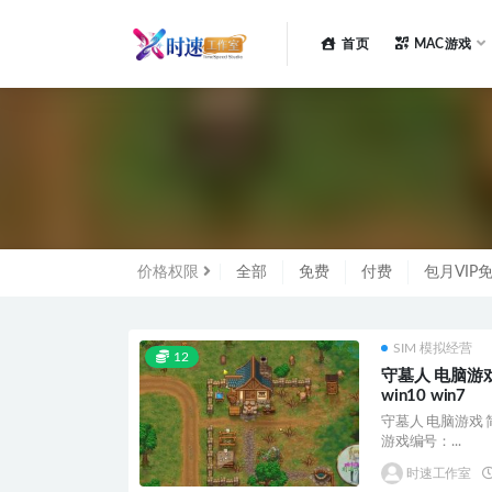
首页
MAC游戏
全部
价格权限
全部
免费
付费
包月VIP
SIM 模拟经营
12
守墓人 电脑游戏
win10 win7
守墓人 电脑游戏 简体
游戏编号：...
时速工作室