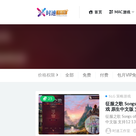
首页
MAC游戏
全部
价格权限
全部
免费
付费
包月VIP
SLG 策略游戏
25
征服之歌 Songs
戏 原生中文版 支
征服之歌 Songs 
中文版 支持12 13.
时速工作室