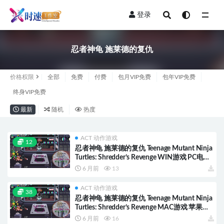
登录
全部
忍者神龟 施莱德的复仇
价格权限
全部
免费
付费
包月VIP免费
包年VIP免费
终身VIP免费
最新
随机
热度
ACT 动作游戏
12
忍者神龟 施莱德的复仇 Teenage Mutant Ninja
Turtles: Shredder’s Revenge WIN游戏 PC电脑
游戏 适配系统WINDOWS
6 月前
13
ACT 动作游戏
38
忍者神龟 施莱德的复仇 Teenage Mutant Ninja
Turtles: Shredder’s Revenge MAC游戏 苹果电
脑游戏 适配苹果OS系统macOS
6 月前
16