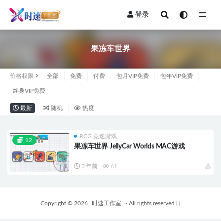
登录
全部
果冻车世界
价格权限
全部
免费
付费
包月VIP免费
包年VIP免费
终身VIP免费
最新
随机
热度
RCG 竞速游戏
12
果冻车世界 JellyCar Worlds MAC游戏
3 年前
61
Copyright © 2026
时速工作室
- All rights reserved
|
|