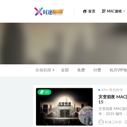
首页
MAC游戏
全部
价格权限
全部
免费
付费
包月VIP
RPG 角色扮演
35
灾变前夜 MAC
15
灾变前夜 MAC游
本：1035 编号：..
时速工作室