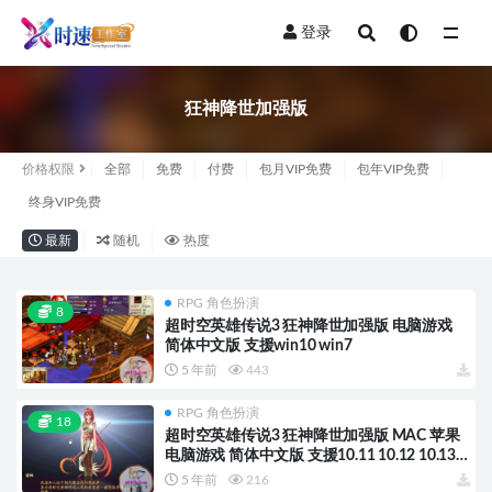
登录
全部
狂神降世加强版
价格权限
全部
免费
付费
包月VIP免费
包年VIP免费
终身VIP免费
最新
随机
热度
RPG 角色扮演
8
超时空英雄传说3 狂神降世加强版 电脑游戏
简体中文版 支援win10 win7
5 年前
443
RPG 角色扮演
18
超时空英雄传说3 狂神降世加强版 MAC 苹果
电脑游戏 简体中文版 支援10.11 10.12 10.13
10.14
5 年前
216