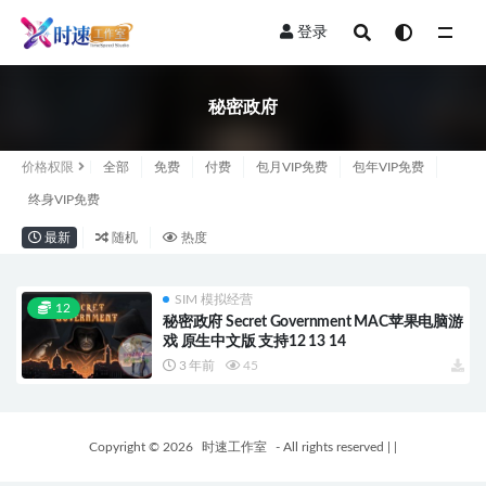
登录
全部
秘密政府
价格权限
全部
免费
付费
包月VIP免费
包年VIP免费
终身VIP免费
最新
随机
热度
SIM 模拟经营
12
秘密政府 Secret Government MAC苹果电脑游
戏 原生中文版 支持12 13 14
3 年前
45
Copyright © 2026
时速工作室
- All rights reserved
|
|