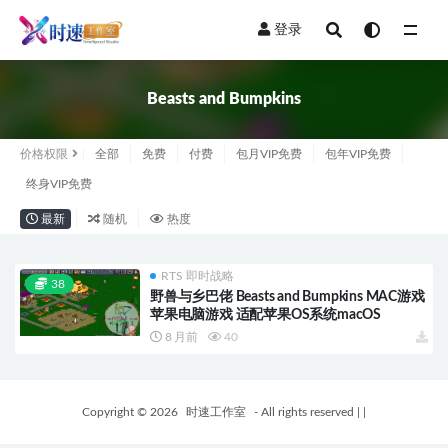
登录
全部
Beasts and Bumpkins
价格权限
全部
免费
付费
包月VIP免费
包年VIP免费
终身VIP免费
最新
随机
热度
RTS 即时战略
38
野兽与乡巴佬 Beasts and Bumpkins MAC游戏
苹果电脑游戏 适配苹果OS系统macOS
8 月前
40
Copyright © 2026
时速工作室
- All rights reserved
|
|