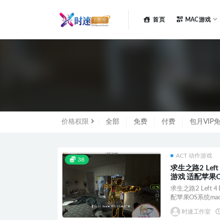
首页
MAC游戏
全部
价格权限
全部
免费
付费
包月VIP
ACT 动作游戏
38
求生之路2 Left
游戏 适配苹果O
求生之路2 Left 
配苹果OS系统macO
时速工作室