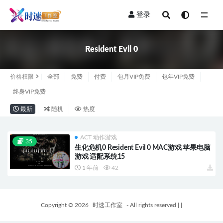
登录
全部
Resident Evil 0
价格权限
全部
免费
付费
包月VIP免费
包年VIP免费
终身VIP免费
最新
随机
热度
ACT 动作游戏
35
生化危机0 Resident Evil 0 MAC游戏 苹果电脑
游戏 适配系统15
1 年前
42
Copyright © 2026
时速工作室
- All rights reserved
|
|