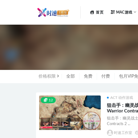
首页
MAC游戏
全部
价格权限
全部
免费
付费
包月VIP
ACT 动作游戏
12
狙击手：幽灵战士契约
Warrior Con
配系统WINDO
狙击手：幽灵战士契约 2
Contracts 2 ...
时速工作室