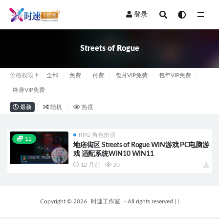
登录
全部
Streets of Rogue
价格权限
全部
免费
付费
包月VIP免费
包年VIP免费
终身VIP免费
最新
随机
热度
RPG 角色扮演
12
地痞街区 Streets of Rogue WIN游戏 PC电脑游
戏 适配系统WIN10 WIN11
12 月前
20
Copyright © 2026
时速工作室
- All rights reserved
|
|