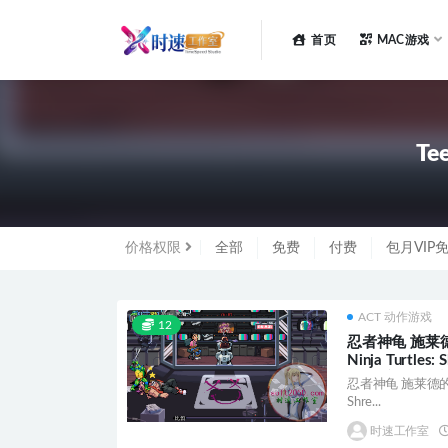
首页
MAC游戏
全部
Tee
价格权限
全部
免费
付费
包月VIP
ACT 动作游戏
12
忍者神龟 施莱德的复
Ninja Turtles
PC电脑游戏 适
忍者神龟 施莱德的复仇 T
Shre...
时速工作室