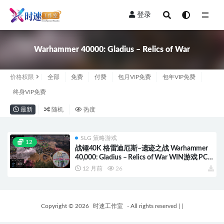
登录
全部
Warhammer 40000: Gladius – Relics of War
价格权限
全部
免费
付费
包月VIP免费
包年VIP免费
终身VIP免费
最新
随机
热度
SLG 策略游戏
12
战锤40K 格雷迪厄斯–遗迹之战 Warhammer
40,000: Gladius – Relics of War WIN游戏 PC
电脑游戏 适配系统WIN10 WIN11
12 月前
26
Copyright © 2026
时速工作室
- All rights reserved
|
|