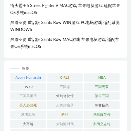
街头霸王5 Street Fighter V MAC游戏 苹果电脑游戏 适配苹果
OS系统macOS
黑道圣徒 重启版 Saints Row WIN游戏 PC电脑游戏 适配系统
WINDOWS
黑道圣徒 重启版 Saints Row MAC游戏 苹果电脑游戏 适配苹
果OS系统macOS
标签
Ayumi Hamasaki
GIRLS'
NBA
GENERATION
TWICE
三国志
三国无双
三国群英传
仙剑奇侠传
傲世三国
兽人必须死
刀剑封魔录
刺客信条
发明工坊
哈利
圣战群英传
大富翁
大航海时代
太阁立志传