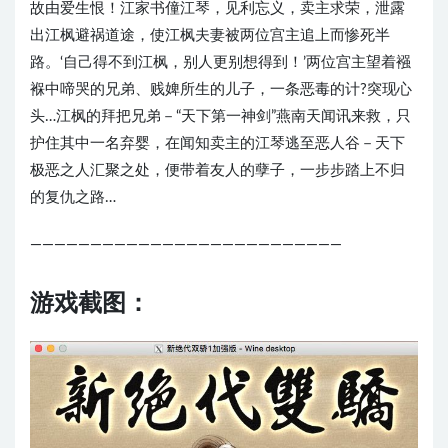
故由爱生恨！江家书僮江琴，见利忘义，卖主求荣，泄露
出江枫避祸道途，使江枫夫妻被两位宫主追上而惨死半
路。‘自己得不到江枫，别人更别想得到！’两位宫主望着襁
褓中啼哭的兄弟、贱婢所生的儿子，一条恶毒的计?突现心
头…江枫的拜把兄弟－“天下第一神剑”燕南天闻讯来救，只
护住其中一名弃婴，在闻知卖主的江琴逃至恶人谷－天下
极恶之人汇聚之处，便带着友人的孽子，一步步踏上不归
的复仇之路…
——————————————————————————
游戏截图：