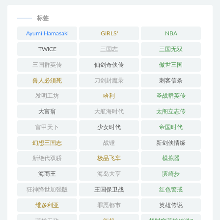
标签
Ayumi Hamasaki
GIRLS'
NBA
GENERATION
TWICE
三国志
三国无双
三国群英传
仙剑奇侠传
傲世三国
兽人必须死
刀剑封魔录
刺客信条
发明工坊
哈利
圣战群英传
大富翁
大航海时代
太阁立志传
富甲天下
少女时代
帝国时代
幻想三国志
战锤
新剑侠情缘
新绝代双骄
极品飞车
模拟器
海商王
海岛大亨
滨崎步
狂神降世加强版
王国保卫战
红色警戒
维多利亚
罪恶都市
英雄传说