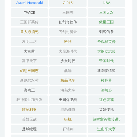
Ayumi Hamasaki
GIRLS'
NBA
GENERATION
TWICE
三国志
三国无双
三国群英传
仙剑奇侠传
傲世三国
兽人必须死
刀剑封魔录
刺客信条
发明工坊
哈利
圣战群英传
大富翁
大航海时代
太阁立志传
富甲天下
少女时代
帝国时代
幻想三国志
战锤
新剑侠情缘
新绝代双骄
极品飞车
模拟器
海商王
海岛大亨
滨崎步
狂神降世加强版
王国保卫战
红色警戒
维多利亚
罪恶都市
英雄传说
英雄无敌
街机
超时空英雄传说3
足球经理
轩辕剑
过山车大亨