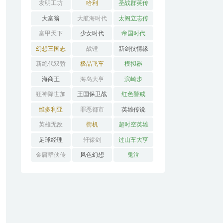
发明工坊
哈利
圣战群英传
大富翁
大航海时代
太阁立志传
富甲天下
少女时代
帝国时代
幻想三国志
战锤
新剑侠情缘
新绝代双骄
极品飞车
模拟器
海商王
海岛大亨
滨崎步
狂神降世加
王国保卫战
红色警戒
强版
维多利亚
罪恶都市
英雄传说
英雄无敌
街机
超时空英雄
传说3
足球经理
轩辕剑
过山车大亨
金庸群侠传
风色幻想
鬼泣