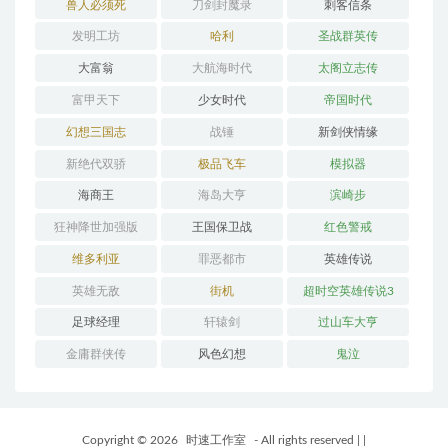
兽人必须死
刀剑封魔录
刺客信条
发明工坊
哈利
圣战群英传
大富翁
大航海时代
太阁立志传
富甲天下
少女时代
帝国时代
幻想三国志
战锤
新剑侠情缘
新绝代双骄
极品飞车
模拟器
海商王
海岛大亨
滨崎步
狂神降世加强版
王国保卫战
红色警戒
维多利亚
罪恶都市
英雄传说
英雄无敌
街机
超时空英雄传说3
足球经理
轩辕剑
过山车大亨
金庸群侠传
风色幻想
鬼泣
Copyright © 2026
时速工作室
- All rights reserved
|
|