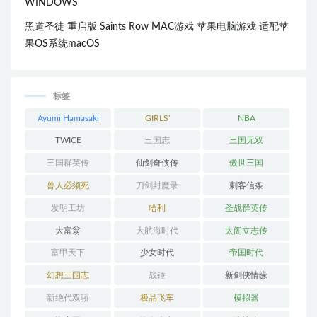
WINDOWS
黑道圣徒 重启版 Saints Row MAC游戏 苹果电脑游戏 适配苹
果OS系统macOS
标签
Ayumi Hamasaki
GIRLS'
NBA
GENERATION
TWICE
三国志
三国无双
三国群英传
仙剑奇侠传
傲世三国
兽人必须死
刀剑封魔录
刺客信条
发明工坊
哈利
圣战群英传
大富翁
大航海时代
太阁立志传
富甲天下
少女时代
帝国时代
幻想三国志
战锤
新剑侠情缘
新绝代双骄
极品飞车
模拟器