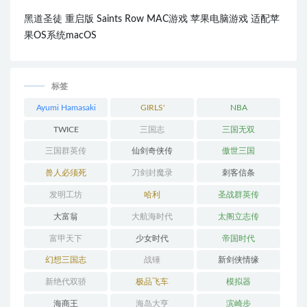
黑道圣徒 重启版 Saints Row MAC游戏 苹果电脑游戏 适配苹
果OS系统macOS
标签
Ayumi Hamasaki
GIRLS'
NBA
GENERATION
TWICE
三国志
三国无双
三国群英传
仙剑奇侠传
傲世三国
兽人必须死
刀剑封魔录
刺客信条
发明工坊
哈利
圣战群英传
大富翁
大航海时代
太阁立志传
富甲天下
少女时代
帝国时代
幻想三国志
战锤
新剑侠情缘
新绝代双骄
极品飞车
模拟器
海商王
海岛大亨
滨崎步