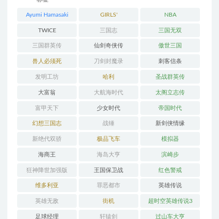
Ayumi Hamasaki
GIRLS'
NBA
GENERATION
TWICE
三国志
三国无双
三国群英传
仙剑奇侠传
傲世三国
兽人必须死
刀剑封魔录
刺客信条
发明工坊
哈利
圣战群英传
大富翁
大航海时代
太阁立志传
富甲天下
少女时代
帝国时代
幻想三国志
战锤
新剑侠情缘
新绝代双骄
极品飞车
模拟器
海商王
海岛大亨
滨崎步
狂神降世加强版
王国保卫战
红色警戒
维多利亚
罪恶都市
英雄传说
英雄无敌
街机
超时空英雄传说3
足球经理
轩辕剑
过山车大亨