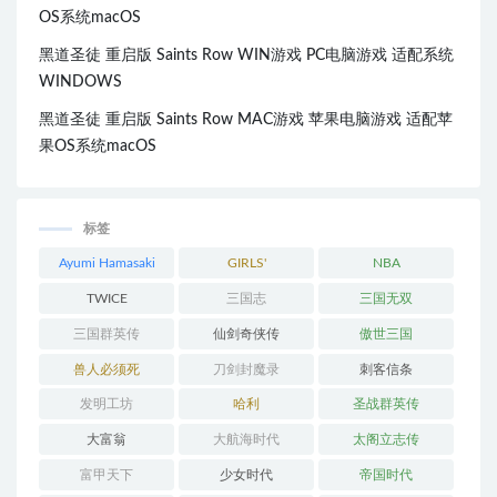
OS系统macOS
黑道圣徒 重启版 Saints Row WIN游戏 PC电脑游戏 适配系统
WINDOWS
黑道圣徒 重启版 Saints Row MAC游戏 苹果电脑游戏 适配苹
果OS系统macOS
标签
Ayumi Hamasaki
GIRLS'
NBA
GENERATION
TWICE
三国志
三国无双
三国群英传
仙剑奇侠传
傲世三国
兽人必须死
刀剑封魔录
刺客信条
发明工坊
哈利
圣战群英传
大富翁
大航海时代
太阁立志传
富甲天下
少女时代
帝国时代