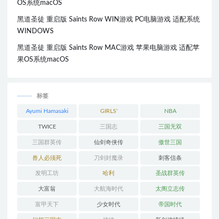
OS系统macOS
黑道圣徒 重启版 Saints Row WIN游戏 PC电脑游戏 适配系统
WINDOWS
黑道圣徒 重启版 Saints Row MAC游戏 苹果电脑游戏 适配苹
果OS系统macOS
标签
Ayumi Hamasaki
GIRLS'
NBA
GENERATION
TWICE
三国志
三国无双
三国群英传
仙剑奇侠传
傲世三国
兽人必须死
刀剑封魔录
刺客信条
发明工坊
哈利
圣战群英传
大富翁
大航海时代
太阁立志传
富甲天下
少女时代
帝国时代