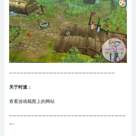
—————————————————————————————
关于时速：
查看游戏截图上的网站
————————————————————————————————
—-