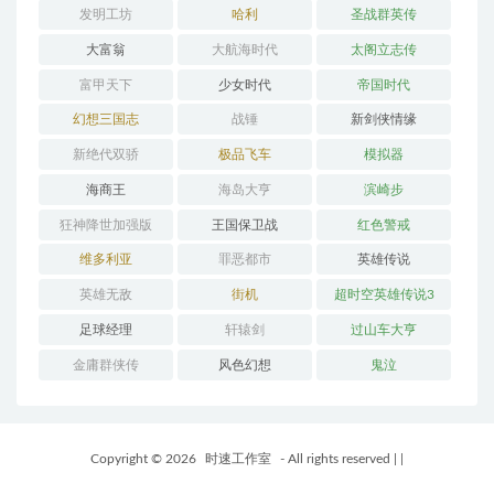
发明工坊
哈利
圣战群英传
大富翁
大航海时代
太阁立志传
富甲天下
少女时代
帝国时代
幻想三国志
战锤
新剑侠情缘
新绝代双骄
极品飞车
模拟器
海商王
海岛大亨
滨崎步
狂神降世加强版
王国保卫战
红色警戒
维多利亚
罪恶都市
英雄传说
英雄无敌
街机
超时空英雄传说3
足球经理
轩辕剑
过山车大亨
金庸群侠传
风色幻想
鬼泣
Copyright © 2026
时速工作室
- All rights reserved
|
|