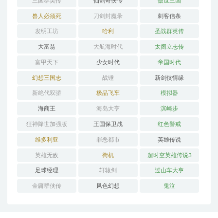
三国群英传
仙剑奇侠传
傲世三国
兽人必须死
刀剑封魔录
刺客信条
发明工坊
哈利
圣战群英传
大富翁
大航海时代
太阁立志传
富甲天下
少女时代
帝国时代
幻想三国志
战锤
新剑侠情缘
新绝代双骄
极品飞车
模拟器
海商王
海岛大亨
滨崎步
狂神降世加强版
王国保卫战
红色警戒
维多利亚
罪恶都市
英雄传说
英雄无敌
街机
超时空英雄传说3
足球经理
轩辕剑
过山车大亨
金庸群侠传
风色幻想
鬼泣