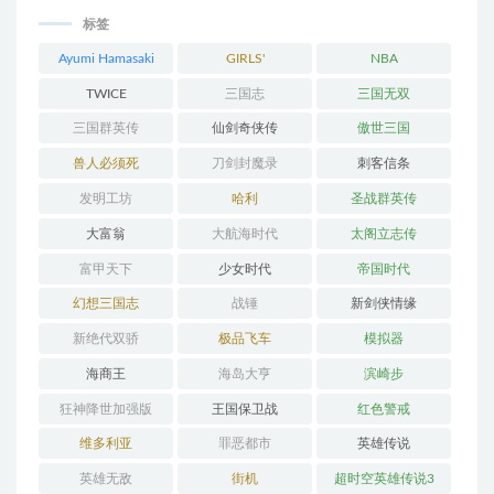
标签
Ayumi Hamasaki
GIRLS'
NBA
GENERATION
TWICE
三国志
三国无双
三国群英传
仙剑奇侠传
傲世三国
兽人必须死
刀剑封魔录
刺客信条
发明工坊
哈利
圣战群英传
大富翁
大航海时代
太阁立志传
富甲天下
少女时代
帝国时代
幻想三国志
战锤
新剑侠情缘
新绝代双骄
极品飞车
模拟器
海商王
海岛大亨
滨崎步
狂神降世加强版
王国保卫战
红色警戒
维多利亚
罪恶都市
英雄传说
英雄无敌
街机
超时空英雄传说3