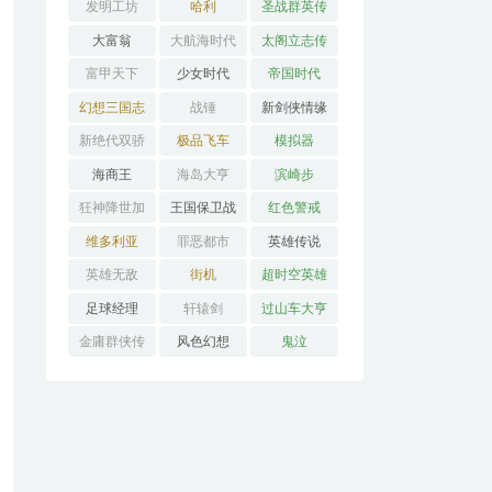
发明工坊
哈利
圣战群英传
大富翁
大航海时代
太阁立志传
富甲天下
少女时代
帝国时代
幻想三国志
战锤
新剑侠情缘
新绝代双骄
极品飞车
模拟器
海商王
海岛大亨
滨崎步
狂神降世加
王国保卫战
红色警戒
强版
维多利亚
罪恶都市
英雄传说
英雄无敌
街机
超时空英雄
传说3
足球经理
轩辕剑
过山车大亨
金庸群侠传
风色幻想
鬼泣