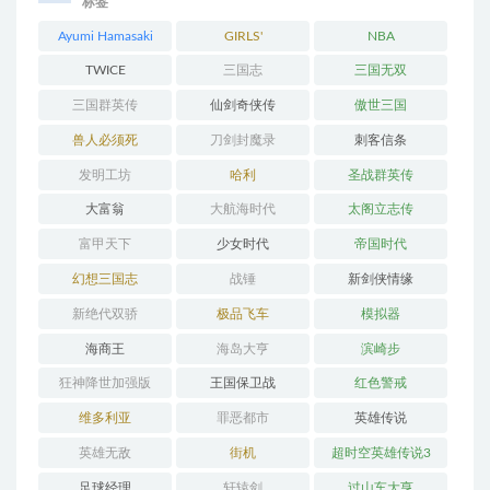
标签
Ayumi Hamasaki
GIRLS'
NBA
GENERATION
TWICE
三国志
三国无双
三国群英传
仙剑奇侠传
傲世三国
兽人必须死
刀剑封魔录
刺客信条
发明工坊
哈利
圣战群英传
大富翁
大航海时代
太阁立志传
富甲天下
少女时代
帝国时代
幻想三国志
战锤
新剑侠情缘
新绝代双骄
极品飞车
模拟器
海商王
海岛大亨
滨崎步
狂神降世加强版
王国保卫战
红色警戒
维多利亚
罪恶都市
英雄传说
英雄无敌
街机
超时空英雄传说3
足球经理
轩辕剑
过山车大亨