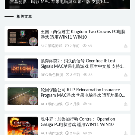
古墓丽影：暗影 MAC 苹果电脑游戏 原生版 支援10.15
11 12 13 适用于APPLE CPU
相关文章
王国：两位君主 Kingdom Two Crowns PC电脑
游戏 适用WIN11 WIN10
SLG 策略游戏
2 年前
65
狼奔豕突2：消失的信号 Oxenfree II: Lost
Signals MAC苹果电脑游戏 原生中文版 支持12
13 14
RPG 角色扮演
3 年前
38
轮回保险公司 R.I.P. Reincarnation Insurance
Program MAC游戏 苹果电脑游戏 适配苹果OS
系统macOS
ACT 动作游戏
2 月前
10
魂斗罗：加鲁加行动 Contra： Operation
Galuga PC电脑游戏 适用WIN11 WIN10
ACT 动作游戏
2 年前
29