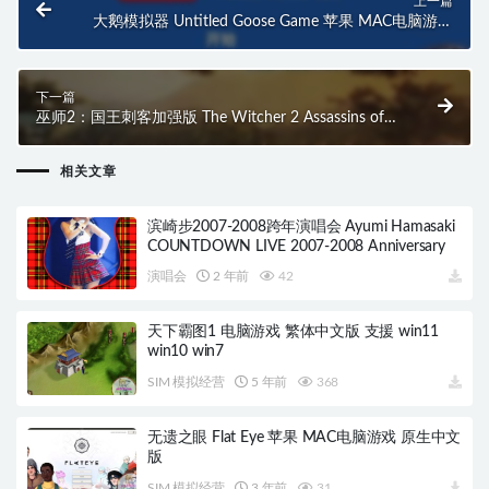
上一篇
大鹅模拟器 Untitled Goose Game 苹果 MAC电脑游戏
原生中文版
下一篇
巫师2：国王刺客加强版 The Witcher 2 Assassins of
Kings Enhanced Edition 苹果 MAC电脑游戏 原生中文
版
相关文章
滨崎步2007-2008跨年演唱会 Ayumi Hamasaki
COUNTDOWN LIVE 2007-2008 Anniversary
演唱会
2 年前
42
天下霸图1 电脑游戏 繁体中文版 支援 win11
win10 win7
SIM 模拟经营
5 年前
368
无遗之眼 Flat Eye 苹果 MAC电脑游戏 原生中文
版
SIM 模拟经营
3 年前
31