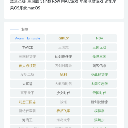
黑道圣徒 重启版 Saints Row MAC游戏 苹果电脑游戏 适配苹
果OS系统macOS
标签
Ayumi Hamasaki
GIRLS'
NBA
GENERATION
TWICE
三国志
三国无双
三国群英传
仙剑奇侠传
傲世三国
兽人必须死
刀剑封魔录
刺客信条
发明工坊
哈利
圣战群英传
大富翁
大航海时代
太阁立志传
富甲天下
少女时代
帝国时代
幻想三国志
战锤
新剑侠情缘
新绝代双骄
极品飞车
模拟器
海商王
海岛大亨
滨崎步