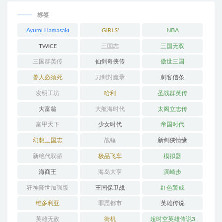
标签
Ayumi Hamasaki
GIRLS'
NBA
GENERATION
TWICE
三国志
三国无双
三国群英传
仙剑奇侠传
傲世三国
兽人必须死
刀剑封魔录
刺客信条
发明工坊
哈利
圣战群英传
大富翁
大航海时代
太阁立志传
富甲天下
少女时代
帝国时代
幻想三国志
战锤
新剑侠情缘
新绝代双骄
极品飞车
模拟器
海商王
海岛大亨
滨崎步
狂神降世加强版
王国保卫战
红色警戒
维多利亚
罪恶都市
英雄传说
英雄无敌
街机
超时空英雄传说3