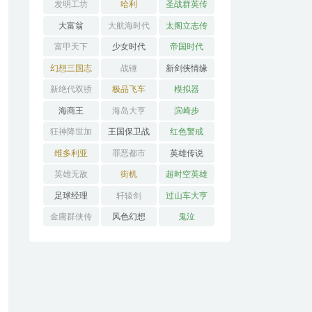
发明工坊
哈利
圣战群英传
大富翁
大航海时代
太阁立志传
富甲天下
少女时代
帝国时代
幻想三国志
战锤
新剑侠情缘
新绝代双骄
极品飞车
模拟器
海商王
海岛大亨
滨崎步
狂神降世加
王国保卫战
红色警戒
强版
维多利亚
罪恶都市
英雄传说
英雄无敌
街机
超时空英雄
传说3
足球经理
轩辕剑
过山车大亨
金庸群侠传
风色幻想
鬼泣