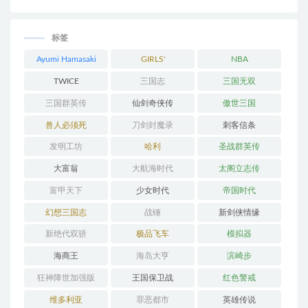
标签
Ayumi Hamasaki
GIRLS'
NBA
GENERATION
TWICE
三国志
三国无双
三国群英传
仙剑奇侠传
傲世三国
兽人必须死
刀剑封魔录
刺客信条
发明工坊
哈利
圣战群英传
大富翁
大航海时代
太阁立志传
富甲天下
少女时代
帝国时代
幻想三国志
战锤
新剑侠情缘
新绝代双骄
极品飞车
模拟器
海商王
海岛大亨
滨崎步
狂神降世加强版
王国保卫战
红色警戒
维多利亚
罪恶都市
英雄传说