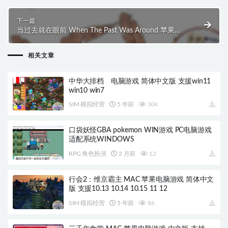
下一篇
当过去就在眼前 When The Past Was Around 苹果
MAC电脑游戏 原生中文版
相关文章
中华大排档 电脑游戏 简体中文版 支援win11
win10 win7
SIM 模拟经营
5 年前
304
口袋妖怪GBA pokemon WIN游戏 PC电脑游戏
适配系统WINDOWS
RPG 角色扮演
2 月前
12
行会2：维京霸主 MAC 苹果电脑游戏 简体中文
版 支援10.13 10.14 10.15 11 12
SIM 模拟经营
5 年前
86