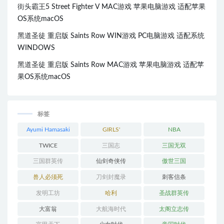
街头霸王5 Street Fighter V MAC游戏 苹果电脑游戏 适配苹果
OS系统macOS
黑道圣徒 重启版 Saints Row WIN游戏 PC电脑游戏 适配系统
WINDOWS
黑道圣徒 重启版 Saints Row MAC游戏 苹果电脑游戏 适配苹
果OS系统macOS
标签
Ayumi Hamasaki
GIRLS'
NBA
GENERATION
TWICE
三国志
三国无双
三国群英传
仙剑奇侠传
傲世三国
兽人必须死
刀剑封魔录
刺客信条
发明工坊
哈利
圣战群英传
大富翁
大航海时代
太阁立志传