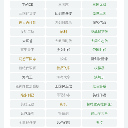
GENERATION
TWICE
三国志
三国无双
三国群英传
仙剑奇侠传
傲世三国
兽人必须死
刀剑封魔录
刺客信条
发明工坊
哈利
圣战群英传
大富翁
大航海时代
太阁立志传
富甲天下
少女时代
帝国时代
幻想三国志
战锤
新剑侠情缘
新绝代双骄
极品飞车
模拟器
海商王
海岛大亨
滨崎步
狂神降世加强版
王国保卫战
红色警戒
维多利亚
罪恶都市
英雄传说
英雄无敌
街机
超时空英雄传说3
足球经理
轩辕剑
过山车大亨
金庸群侠传
风色幻想
鬼泣