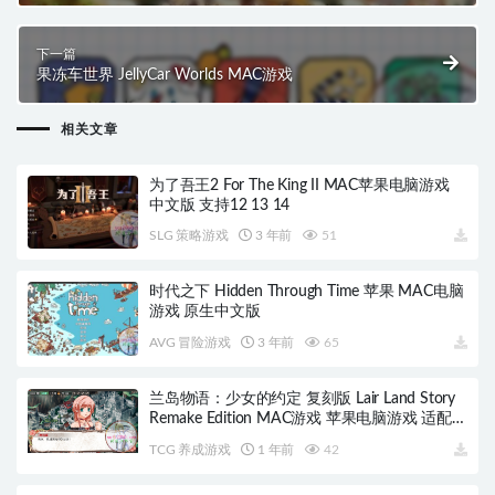
下一篇
果冻车世界 JellyCar Worlds MAC游戏
相关文章
为了吾王2 For The King II MAC苹果电脑游戏
中文版 支持12 13 14
SLG 策略游戏
3 年前
51
时代之下 Hidden Through Time 苹果 MAC电脑
游戏 原生中文版
AVG 冒险游戏
3 年前
65
兰岛物语：少女的约定 复刻版 Lair Land Story
Remake Edition MAC游戏 苹果电脑游戏 适配系
统15
TCG 养成游戏
1 年前
42