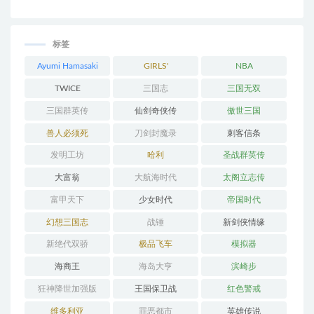
标签
Ayumi Hamasaki
GIRLS'
NBA
GENERATION
TWICE
三国志
三国无双
三国群英传
仙剑奇侠传
傲世三国
兽人必须死
刀剑封魔录
刺客信条
发明工坊
哈利
圣战群英传
大富翁
大航海时代
太阁立志传
富甲天下
少女时代
帝国时代
幻想三国志
战锤
新剑侠情缘
新绝代双骄
极品飞车
模拟器
海商王
海岛大亨
滨崎步
狂神降世加强版
王国保卫战
红色警戒
维多利亚
罪恶都市
英雄传说