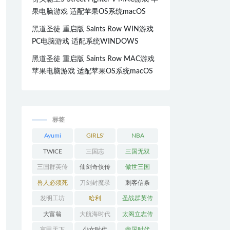
果电脑游戏 适配苹果OS系统macOS
黑道圣徒 重启版 Saints Row WIN游戏
PC电脑游戏 适配系统WINDOWS
黑道圣徒 重启版 Saints Row MAC游戏
苹果电脑游戏 适配苹果OS系统macOS
标签
Ayumi
GIRLS'
NBA
Hamasaki
GENERATI
TWICE
三国志
三国无双
ON
三国群英传
仙剑奇侠传
傲世三国
兽人必须死
刀剑封魔录
刺客信条
发明工坊
哈利
圣战群英传
大富翁
大航海时代
太阁立志传
富甲天下
少女时代
帝国时代