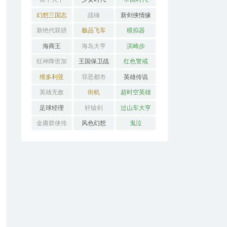
幻想三国志
战锤
新剑侠情缘
新绝代双骄
极品飞车
模拟器
海商王
海岛大亨
滨崎步
狂神降世加
王国保卫战
红色警戒
强版
维多利亚
罪恶都市
英雄传说
英雄无敌
街机
超时空英雄
传说3
足球经理
轩辕剑
过山车大亨
金庸群侠传
风色幻想
鬼泣