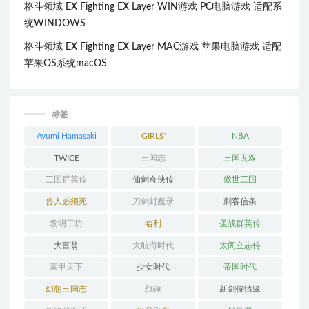
格斗领域 EX Fighting EX Layer WIN游戏 PC电脑游戏 适配系
统WINDOWS
格斗领域 EX Fighting EX Layer MAC游戏 苹果电脑游戏 适配
苹果OS系统macOS
标签
Ayumi Hamasaki
GIRLS'
NBA
GENERATION
TWICE
三国志
三国无双
三国群英传
仙剑奇侠传
傲世三国
兽人必须死
刀剑封魔录
刺客信条
发明工坊
哈利
圣战群英传
大富翁
大航海时代
太阁立志传
富甲天下
少女时代
帝国时代
幻想三国志
战锤
新剑侠情缘