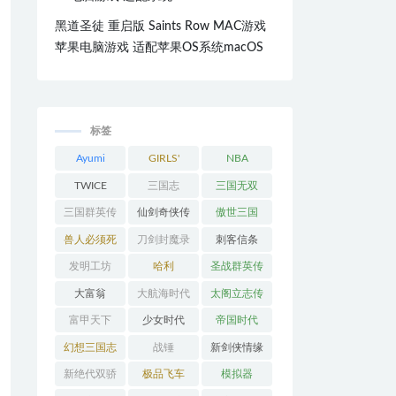
黑道圣徒 重启版 Saints Row MAC游戏
苹果电脑游戏 适配苹果OS系统macOS
标签
Ayumi
GIRLS'
NBA
Hamasaki
GENERATI
TWICE
三国志
三国无双
ON
三国群英传
仙剑奇侠传
傲世三国
兽人必须死
刀剑封魔录
刺客信条
发明工坊
哈利
圣战群英传
大富翁
大航海时代
太阁立志传
富甲天下
少女时代
帝国时代
幻想三国志
战锤
新剑侠情缘
新绝代双骄
极品飞车
模拟器