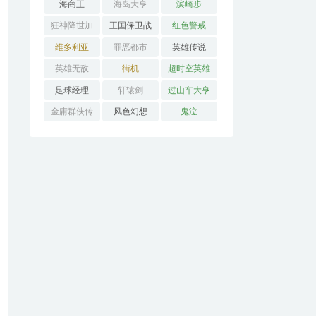
海商王
海岛大亨
滨崎步
狂神降世加
王国保卫战
红色警戒
强版
维多利亚
罪恶都市
英雄传说
英雄无敌
街机
超时空英雄
传说3
足球经理
轩辕剑
过山车大亨
金庸群侠传
风色幻想
鬼泣