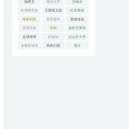
海商王
海岛大亨
滨崎步
狂神降世加
王国保卫战
红色警戒
强版
维多利亚
罪恶都市
英雄传说
英雄无敌
街机
超时空英雄
传说3
足球经理
轩辕剑
过山车大亨
金庸群侠传
风色幻想
鬼泣