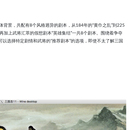
背景，共配有8个风格迥异的剧本，从184年的“黄巾之乱”到225
，再加上武将汇萃的假想剧本“英雄集结”一共8个剧本。围绕着争夺
可以选择特定剧情和武将的“推荐剧本”的选项，即使不太了解三国