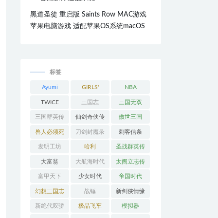
黑道圣徒 重启版 Saints Row MAC游戏
苹果电脑游戏 适配苹果OS系统macOS
标签
Ayumi
GIRLS'
NBA
Hamasaki
GENERATI
TWICE
三国志
三国无双
ON
三国群英传
仙剑奇侠传
傲世三国
兽人必须死
刀剑封魔录
刺客信条
发明工坊
哈利
圣战群英传
大富翁
大航海时代
太阁立志传
富甲天下
少女时代
帝国时代
幻想三国志
战锤
新剑侠情缘
新绝代双骄
极品飞车
模拟器