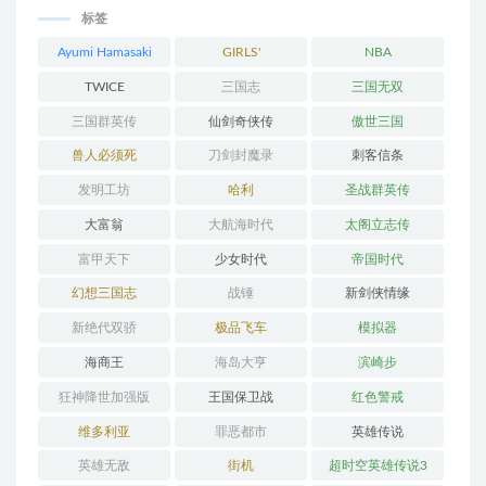
标签
Ayumi Hamasaki
GIRLS'
NBA
GENERATION
TWICE
三国志
三国无双
三国群英传
仙剑奇侠传
傲世三国
兽人必须死
刀剑封魔录
刺客信条
发明工坊
哈利
圣战群英传
大富翁
大航海时代
太阁立志传
富甲天下
少女时代
帝国时代
幻想三国志
战锤
新剑侠情缘
新绝代双骄
极品飞车
模拟器
海商王
海岛大亨
滨崎步
狂神降世加强版
王国保卫战
红色警戒
维多利亚
罪恶都市
英雄传说
英雄无敌
街机
超时空英雄传说3