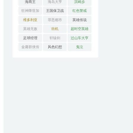
海商王
海岛大亨
滨崎步
狂神降世加
王国保卫战
红色警戒
强版
维多利亚
罪恶都市
英雄传说
英雄无敌
街机
超时空英雄
传说3
足球经理
轩辕剑
过山车大亨
金庸群侠传
风色幻想
鬼泣